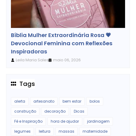
Dicas
Bíblia Mulher Extraordinária Rosa 💗
Devocional Feminina com Reflexões
Inspiradoras
Leila Maria Sales
maio 06, 2026
Tags
alerta
artesanato
bem estar
bolos
construção
decoração
Dicas
Fé e Inspiração
hora de ajudar
jardinagem
legumes
leitura
massas
maternidade