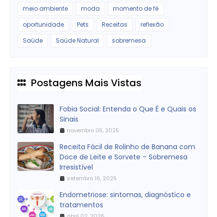
meio ambiente
moda
momento de fé
oportunidade
Pets
Receitas
reflexão
Saúde
Saúde Natural
sobremesa
Postagens Mais Vistas
Fobia Social: Entenda o Que É e Quais os
Sinais
novembro 05, 2025
Receita Fácil de Rolinho de Banana com
Doce de Leite e Sorvete – Sobremesa
Irresistível
setembro 16, 2025
Endometriose: sintomas, diagnóstico e
tratamentos
abril 02, 2026